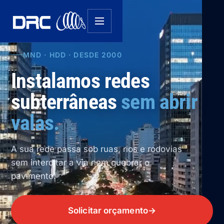
MND · HDD · DESDE 2000
Instalamos redes
subterrâneas
sem abrir
valas.
A sua rede passa sob ruas, rios e rodovias
sem interditar a via nem quebrar o
pavimento
.
Solicitar orçamento
→