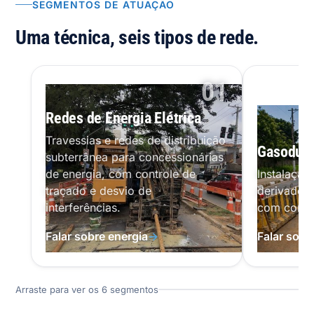
SEGMENTOS DE ATUAÇÃO
Uma técnica,
seis tipos de rede.
01
Redes de Energia Elétrica
Travessias e redes de distribuição
Gasoduto
subterrânea para concessionárias
de energia, com controle de
Instalação
traçado e desvio de
derivados 
interferências.
com contro
Falar sobre energia
→
Falar sobr
Arraste para ver os 6 segmentos