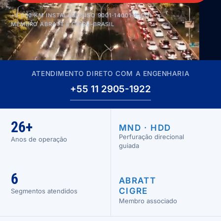
+3.000 KM INSTALADOS
ISO 9001·14001·45001
MEMBRO ABRATT E CIGRE-BRASIL
ATENDIMENTO DIRETO COM A ENGENHARIA
+55 11 2905-1922
26+
MND · HDD
Perfuração direcional
Anos de operação
guiada
6
ABRATT
CIGRE
Segmentos atendidos
Membro associado