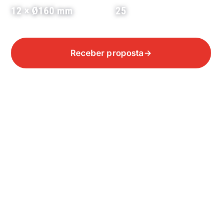
12 × Ø160 mm
25
dutos
poços de inspeção
Receber proposta
→