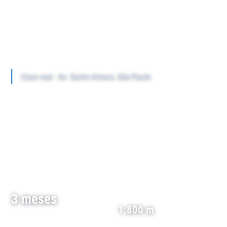
Caso real · Av. Santo Amaro, São Paulo
Av. Santo Amaro: 1.800 m de rede
sob a avenida em tráfego.
Instalação de 12 dutos de Ø 160 mm e 25 poços de
inspeção pelo Método Não Destrutivo, com a Av.
Santo Amaro em pleno tráfego — concluída em
3 meses.
3 meses
1.800 m
de execução · avenida em
operação
de rede instalada