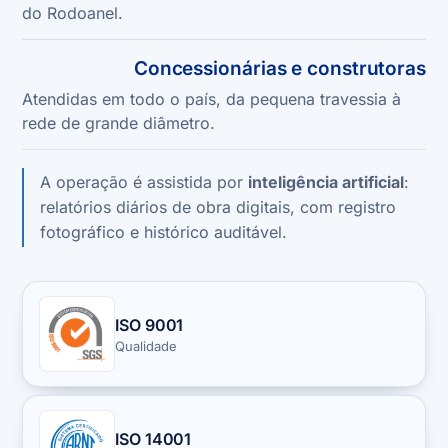
do Rodoanel.
Concessionárias e construtoras
Atendidas em todo o país, da pequena travessia à
rede de grande diâmetro.
A operação é assistida por
inteligência artificial
:
relatórios diários de obra digitais, com registro
fotográfico
e histórico auditável
.
SEDE PRÓPRIA
20.000 m² em Guarulhos
ISO 9001
Qualidade
ISO 14001