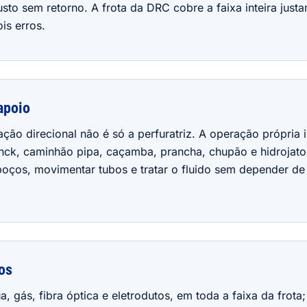
usto sem retorno. A frota da DRC cobre a faixa inteira just
is erros.
apoio
ção direcional não é só a perfuratriz. A operação própria i
nck, caminhão pipa, caçamba, prancha, chupão e hidrojat
poços, movimentar tubos e tratar o fluido sem depender de
os
 gás, fibra óptica e eletrodutos, em toda a faixa da frota