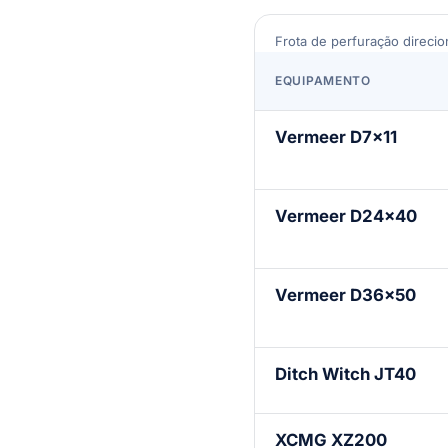
Frota de perfuração direcio
EQUIPAMENTO
Vermeer D7×11
Vermeer D24×40
Vermeer D36×50
Ditch Witch JT40
XCMG XZ200