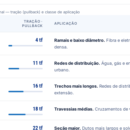
nal — tração (pullback) e classe de aplicação
TRAÇÃO ·
APLICAÇÃO
PULLBACK
4 tf
Ramais e baixo diâmetro.
Fibra e ele
densa.
11 tf
Redes de distribuição.
Água, gás e e
urbano.
16 tf
Trechos mais longos.
Redes de distr
extensão.
18 tf
Travessias médias.
Cruzamentos de v
22 tf
Seção maior.
Dutos mais largos e sol