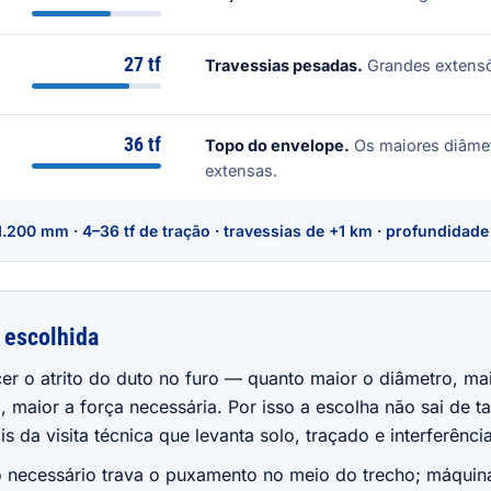
27 tf
Travessias pesadas.
Grandes extensõ
36 tf
Topo do envelope.
Os maiores diâmet
extensas.
1.200 mm · 4–36 tf de tração · travessias de +1 km · profundidade
 escolhida
er o atrito do duto no furo — quanto maior o diâmetro, ma
, maior a força necessária. Por isso a escolha não sai de ta
s da visita técnica que levanta solo, traçado e interferênci
 necessário trava o puxamento no meio do trecho; máquin