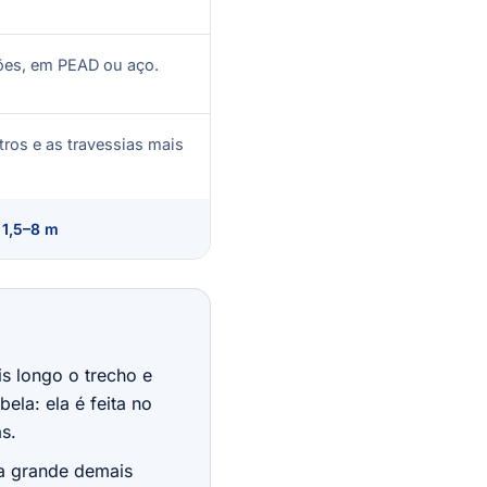
es, em PEAD ou aço.
ros e as travessias mais
 1,5–8 m
is longo o trecho e
bela: ela é feita no
as.
a grande demais