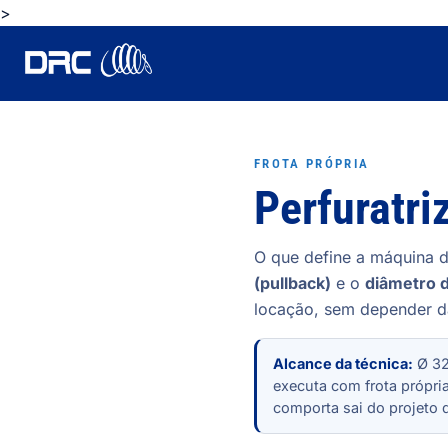
>
FROTA PRÓPRIA
Perfuratri
O que define a máquina 
(pullback)
e o
diâmetro 
locação, sem depender d
Alcance da técnica:
Ø 32
executa com frota própria
comporta sai do projeto d