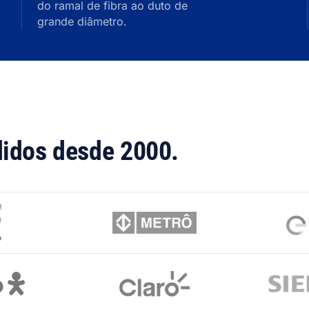
do ramal de fibra ao duto de
grande diâmetro.
didos desde 2000.