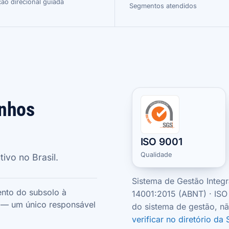
ão direcional guiada
Segmentos atendidos
20.000 m² 
SEDE PRÓPRIA
inhos
ISO 9001
Qualidade
ivo no Brasil.
Sistema de Gestão Integr
nto do subsolo à
14001:2015 (ABNT) · ISO 
a — um único responsável
do sistema de gestão, n
verificar no diretório da