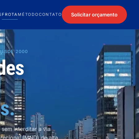
Solicitar orçamento
S
FROTA
MÉTODO
CONTATO
 DESDE 2000
des
s.
sem interditar a via
recional (MND) de alta