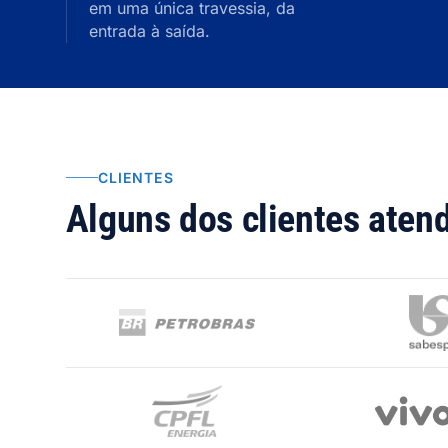
em uma única travessia, da
entrada à saída.
CLIENTES
Alguns dos clientes aten