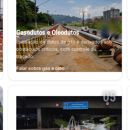
Gasodutos e Oleodutos
Instalação de dutos de gás e derivados sob
obstáculos críticos, com controle de
traçado.
Falar sobre gás e óleo
→
05