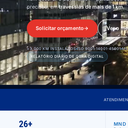
precisão, em
travessias de mais de 1 km
.
Solicitar orçamento
→
Ver o m
+3.000 KM INSTALADOS
ISO 9001·14001·45001
ME
RELATÓRIO DIÁRIO DE OBRA DIGITAL
ATENDIMEN
26+
MND 