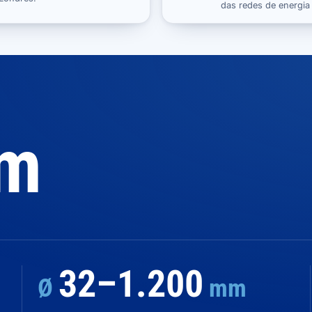
das redes de energia 
km
32–1.200
Ø
mm