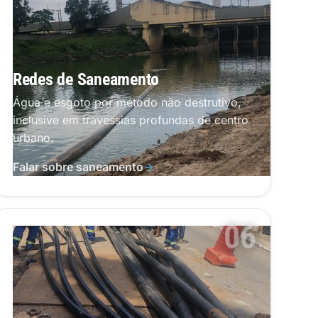
Redes de Saneamento
Água e esgoto por método não destrutivo,
inclusive em travessias profundas de centro
urbano.
Falar sobre saneamento
→
06