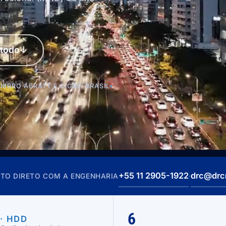
étodo
↓
MBRO ABRATT E CIGRE-BRASIL
+55 11 2905-1922
drc@drc
TO DIRETO COM A ENGENHARIA
·
6
· HDD