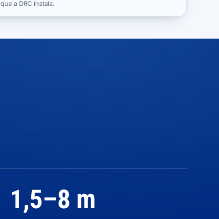
que a DRC instala.
1,5–8 m