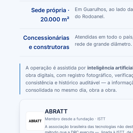
Em Guarulhos, ao lado da
Sede própria ·
do Rodoanel.
20.000 m²
Atendidas em todo o país
Concessionárias
rede de grande diâmetro.
e construtoras
A operação é assistida por
inteligência artificia
obra digitais, com registro fotográfico
, verific
consistência
e histórico auditável
— a informaç
consolidada no mesmo dia, obra a obra
.
ABRATT
Membro desde a fundação · ISTT
ABRATT
A associação brasileira das tecnologias não des
método que a DRC executa —, ligada à ISTT, de