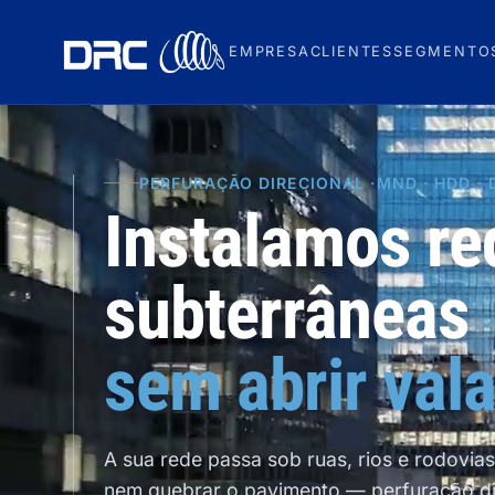
EMPRESA
CLIENTES
SEGMENTO
PERFURAÇÃO DIRECIONAL ·
MND · HDD ·
Instalamos re
subterrâneas
sem abrir vala
A sua rede passa sob ruas, rios e rodovias 
nem quebrar o pavimento
— perfuração di